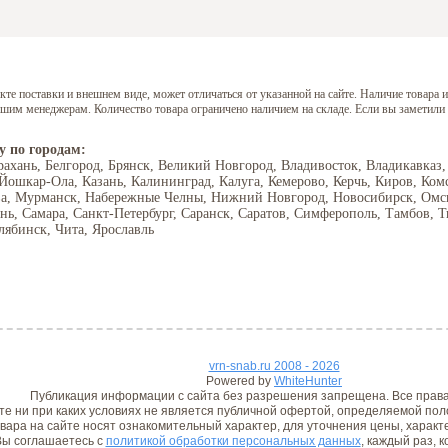
е поставки и внешнем виде, может отличаться от указанной на сайте. Наличие товара и
нашим менеджерам. Количество товара ограничено наличием на складе. Если вы заметили
у по городам:
рахань, Белгород, Брянск, Великий Новгород, Владивосток, Владикавказ,
 Йошкар-Ола, Казань, Калининград, Калуга, Кемерово, Керчь, Киров, Ком
ва, Мурманск, Набережные Челны, Нижний Новгород, Новосибирск, Омск,
ань, Самара, Санкт-Петербург, Саранск, Саратов, Симферополь, Тамбов, Т
лябинск, Чита, Ярославль
vrn-snab.ru 2008 - 2026
Powered by
WhiteHunter
Публикация информации с сайта без разрешения запрещена. Все прав
е ни при каких условиях не является публичной офертой, определяемой поло
вара на сайте носят ознакомительный характер, для уточнения цены, характ
ы соглашаетесь с
политикой обработки персональных данных
, каждый раз, 