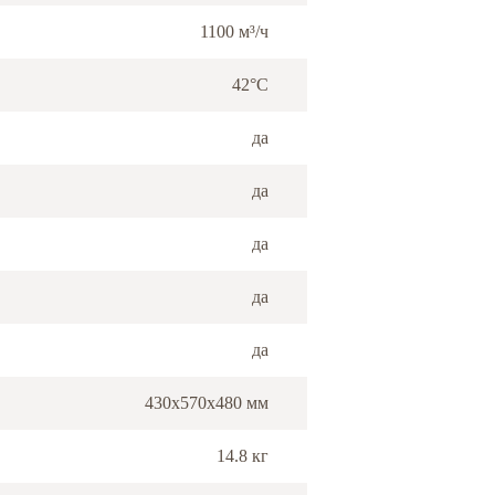
1100 м³/ч
42°С
да
да
да
да
да
430x570x480 мм
14.8 кг