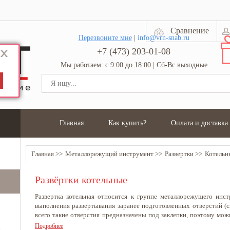
Сравнение
Перезвоните мне
|
info@vrn-snab.ru
+7 (473) 203-01-08
Мы работаем: с 9:00 до 18:00 | Сб-Вс выходные
Главная
Как купить?
Оплата и доставка
Главная
Металлорежущий инструмент
Развертки
Котельн
Развёртки котельные
Развертка
котельная
относится
к
группе
металлорежущего
инст
выполнения
развертывания
заранее
подготовленных
отверстий
(
с
всего
такие
отверстия
предназначены
под
заклепки
,
поэтому
мож
развертки
заклепочные
.
Ассортимент
магазина
всегда
предлага
Подробнее