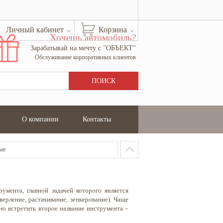
Личный кабинет
Корзина
Хочешь автомобиль?
Зарабатывай на мечту с "ОБЪЕКТ"
Обслуживание корпоративных клиентов
О компании
Контакты
ые
румента
,
главной
задачей
которого
является
верление
,
растачивание
,
зенкерование
).
Чаще
но
встретить
второе
название
инструмента
–
ет
широкий
выбор
типоразмеров
котельных