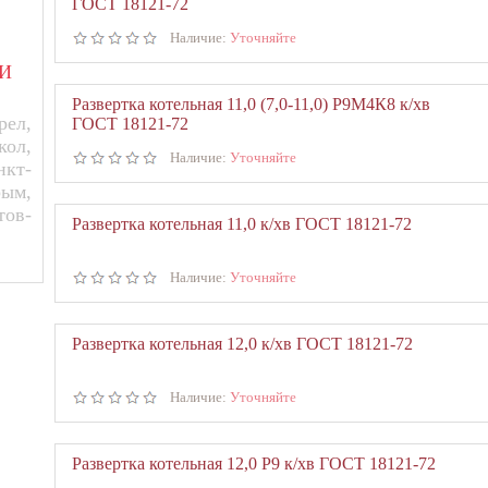
ГОСТ 18121-72
позволяет
сократить
расходы
на
выполнение
металлорежущи
правильного
подбора
оснастки
для
станков
рекомендуется
обратит
Наличие:
Уточняйте
И
Развертка котельная 11,0 (7,0-11,0) Р9М4К8 к/хв
ел,
ГОСТ 18121-72
кол,
Наличие:
Уточняйте
нкт-
рым,
тов-
Развертка котельная 11,0 к/хв ГОСТ 18121-72
Наличие:
Уточняйте
Развертка котельная 12,0 к/хв ГОСТ 18121-72
Наличие:
Уточняйте
Развертка котельная 12,0 Р9 к/хв ГОСТ 18121-72