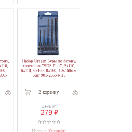
тону,
Набор Uragan Буры по бетону,
х110;
хвостовик "SDS-Plus", 5х110;
160;
6х110; 6х160; 8х160; 10х160мм;
901-
5шт 901-25554-H5
В корзину
Цена от:
₽
279
Наличие:
Уточняйте