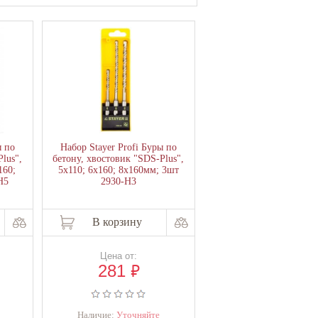
ы по
Набор Stayer Profi Буры по
lus",
бетону, хвостовик "SDS-Plus",
160;
5х110; 6х160; 8х160мм; 3шт
H5
2930-H3
В корзину
Цена от:
₽
281
Наличие:
Уточняйте