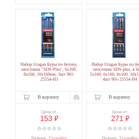
Набор Uragan Буры по бетону,
Набор Uragan Буры по бе
хвостовик "SDS-Plus", 6х160;
хвостовик SDS-plus, в б
8х160; 10х160мм; 3шт 901-
5х160; 6х160; 8х160; 10х
25554-H3
4шт 901-25554-H4
В корзину
В корзину
Цена от:
Цена от:
₽
₽
153
271
Наличие:
Уточняйте
Наличие:
Уточняйте