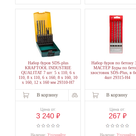
Набор буров SDS-plus
Набор буров по бетону 
KRAFTOOL INDUSTRIE
МАСТЕР Буры по бето
QUALITAT 7 шт: 5 х 110, 6 х
хвостовик SDS-Plus, в б
110, 8 х 110, 6 х 160, 8 х 160, 10
4шт 29315-H4
х 160, 12 х 160 мм 29310-H7
В корзину
В корзину
Цена от:
Цена от:
₽
₽
3 240
267
Наличие:
Уточняйте
Наличие:
Уточняйте