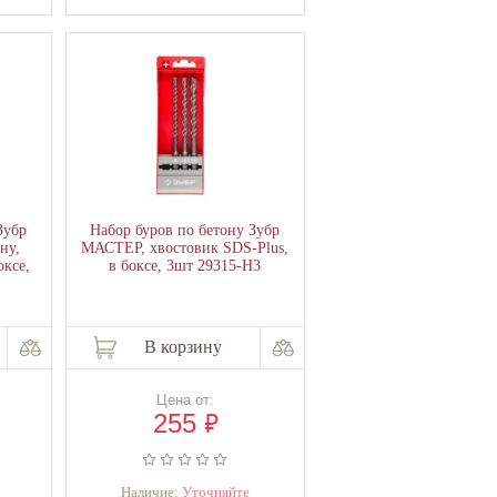
Зубр
Набор буров по бетону Зубр
ну,
МАСТЕР, хвостовик SDS-Plus,
оксе,
в боксе, 3шт 29315-H3
В корзину
Цена от:
₽
255
Наличие:
Уточняйте