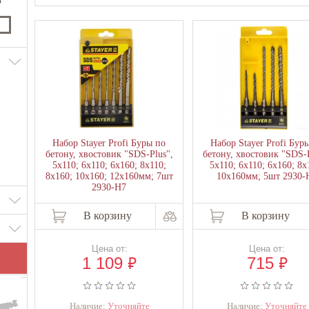
₽
Набор Stayer Profi Буры по
Набор Stayer Profi Бур
бетону, хвостовик "SDS-Plus",
бетону, хвостовик "SDS-P
5х110; 6х110; 6х160; 8х110;
5х110; 6х110; 6х160; 8х
8х160; 10х160; 12х160мм; 7шт
10х160мм; 5шт 2930-
2930-H7
В корзину
В корзину
Цена от:
Цена от:
₽
₽
1 109
715
Наличие:
Уточняйте
Наличие:
Уточняйте