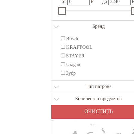
₽
от
до
Бренд
Bosch
KRAFTOOL
STAYER
Uragan
Зубр
Тип патрона
Количество предметов
ОЧИСТИТЬ