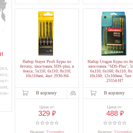
И
Набор Stayer Profi Буры по
Набор Uragan Буры по бе
бетону, хвостовик SDS-plus, в
хвостовик "SDS-Plus", 5
ел,
боксе, 5х110; 6х110; 8х110;
6х110; 6х160; 8х110; 8х
кол,
10х110мм; 4шт 2930-H4
10х160; 12х160мм; 7шт 
нкт-
25554-H7
рым,
тов-
В корзину
В корзину
Цена от:
Цена от:
₽
₽
329
488
Наличие:
Уточняйте
Наличие:
Уточняйте