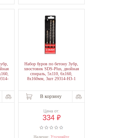
Зубр,
Набор буров по бетону Зубр,
ойная
хвостовик SDS-Plus, двойная
х160,
спираль, 5х110, 6х160,
9314-
8х160мм, 3шт 29314-H3-1
В корзину
Цена от:
₽
334
Наличие:
Уточняйте