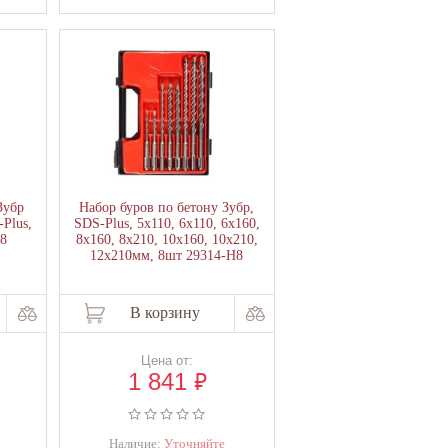
Зубр
Набор буров по бетону Зубр,
Plus,
SDS-Plus, 5х110, 6х110, 6х160,
H8
8х160, 8х210, 10х160, 10х210,
12х210мм, 8шт 29314-H8
В корзину
Цена от:
₽
1 841
Наличие:
Уточняйте