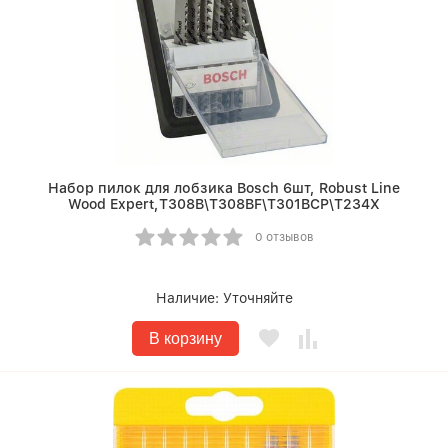
Набор пилок для лобзика Bosch 6шт, Robust Line
Wood Expert,Т308B\Т308BF\Т301BCP\T234X
0 отзывов
Наличие:
Уточняйте
В корзину