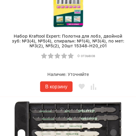
Набор Kraftool Expert: Полотна для лобз, двойной
зуб: №3(4), №5(4), спиральн: №1(4), №3(4), по мет:
№3(2), №5(2), 20шт 15348-H20_z01
0 отзывов
Наличие:
Уточняйте
В корзину