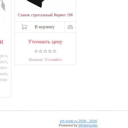
Станок строгальный Корвет 106
В корзину
Уточнить цену
И
ел,
Наличие:
Уточняйте
кол,
нкт-
рым,
тов-
vrn-snab.ru 2008 - 2026
Powered by
WhiteHunter