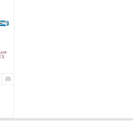
 для
HEX