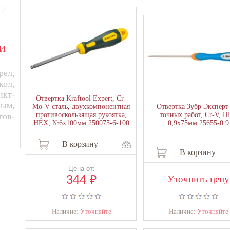
И
ел,
кол,
нкт-
Отвертка Kraftool Expert, Cr-
рым,
Mo-V сталь, двухкомпонентная
Отвертка Зубр Эксперт
тов-
противоскользящая рукоятка,
точных работ, Сr-V, 
HEX, №6x100мм 250075-6-100
0,9х75мм 25655-0.9
В корзину
В корзину
Цена от:
₽
344
Уточнить цену
Наличие:
Уточняйте
Наличие:
Уточняйте