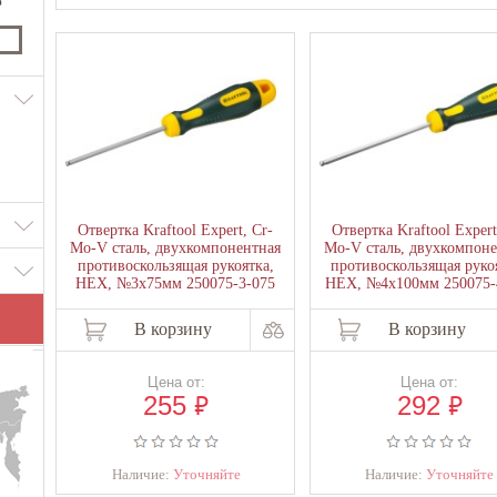
₽
Отвертка Kraftool Expert, Cr-
Отвертка Kraftool Expert
Mo-V сталь, двухкомпонентная
Mo-V сталь, двухкомпоне
противоскользящая рукоятка,
противоскользящая руко
HEX, №3x75мм 250075-3-075
HEX, №4x100мм 250075-
В корзину
В корзину
Цена от:
Цена от:
₽
₽
255
292
Наличие:
Уточняйте
Наличие:
Уточняйте