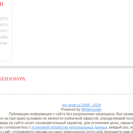
И
ел,
кол,
нкт-
рым,
тов-
БЕНЗОБУРА
vrn-snab.ru 2008 - 2026
Powered by
WhiteHunter
Публикация информации с сайта без разрешения запрещена. Все прав
е ни при каких условиях не является публичной офертой, определяемой поло
вара на сайте носят ознакомительный характер, для уточнения цены, характ
ы соглашаетесь с
политикой обработки персональных данных
, каждый раз, 
з сайт, отправляете письма на нашу электронную почту или передаете нам