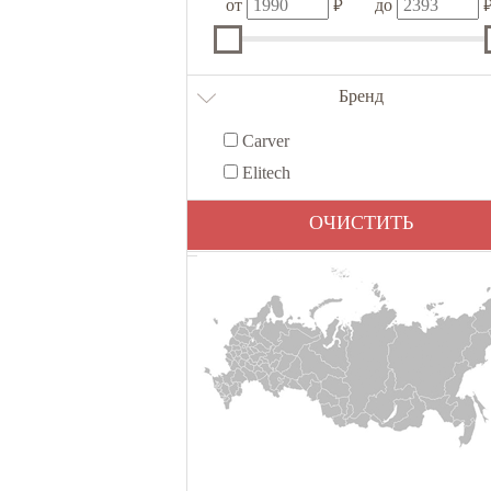
₽
от
до
Бренд
Carver
Elitech
ОЧИСТИТЬ