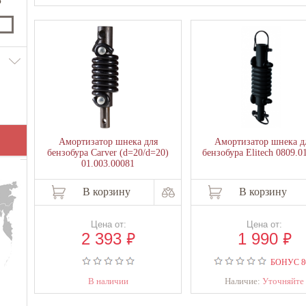
₽
Амортизатор шнека для
Амортизатор шнека д
бензобура Carver (d=20/d=20)
бензобура Elitech 0809.0
01.003.00081
В корзину
В корзину
Цена от:
Цена от:
₽
₽
2 393
1 990
БОНУС
В наличии
Наличие:
Уточняйте