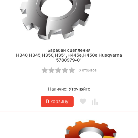
Барабан сцепления
Н340,H345,H350,H351,H445e,H450e Husqvarna
5780979-01
0 отзывов
Наличие:
Уточняйте
В корзину