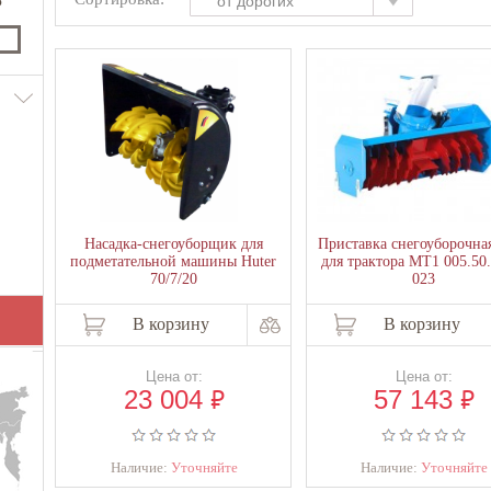
от дорогих
₽
Насадка-снегоуборщик для
Приставка снегоуборочна
подметательной машины Huter
для трактора МТ1 005.50
70/7/20
023
В корзину
В корзину
Цена от:
Цена от:
₽
₽
23 004
57 143
Наличие:
Уточняйте
Наличие:
Уточняйте