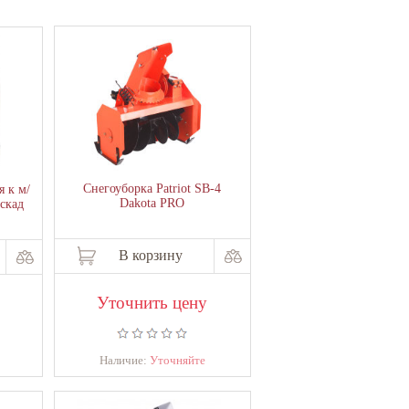
Снегоуборка Patriot SB-4
я к м/
Dakota PRO
аскад
В корзину
Уточнить цену
Наличие:
Уточняйте