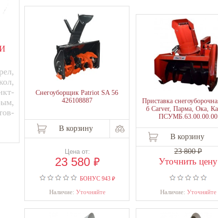
И
ел,
кол,
нкт-
Снегоуборщик Patriot SA 56
426108887
рым,
Приставка снегоуборочна
б Carver, Парма, Ока, К
тов-
ПСУМБ.63.00.00.00
В корзину
В корзину
₽
23 800
Цена от:
₽
23 580
Уточнить цену
₽
БОНУС
943
Наличие:
Уточняйте
Наличие:
Уточняйте