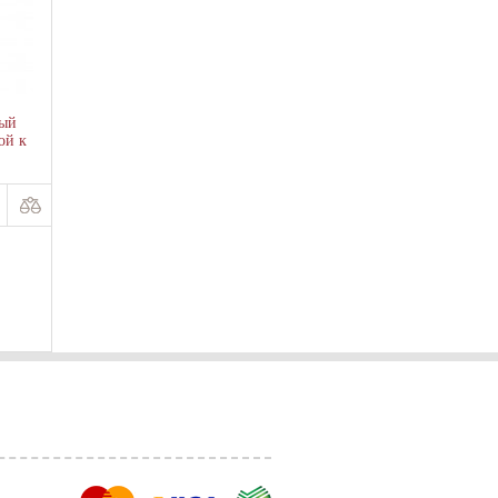
ный
ой к