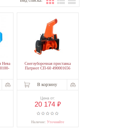
Вид списка:
я Нева
Снегоуборочная приставка
.0100-
Патриот СП-60 490001656
В корзину
Цена от:
₽
20 174
Наличие:
Уточняйте