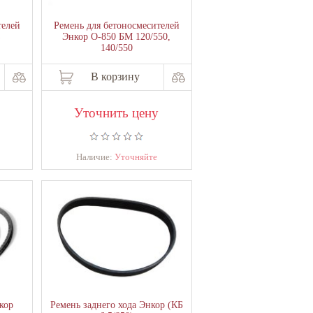
телей
Ремень для бетоносмесителей
з
Энкор О-850 БМ 120/550,
140/550
В корзину
Уточнить цену
Наличие:
Уточняйте
кор
Ремень заднего хода Энкор (КБ