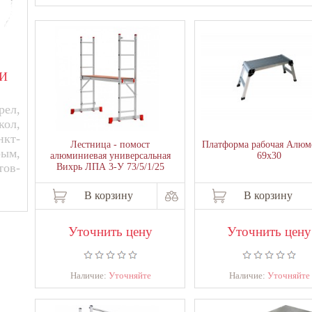
И
ел,
кол,
нкт-
Лестница - помост
Платформа рабочая Алюм
рым,
алюминиевая универсальная
69х30
тов-
Вихрь ЛПА 3-У 73/5/1/25
В корзину
В корзину
Уточнить цену
Уточнить цену
Наличие:
Уточняйте
Наличие:
Уточняйте