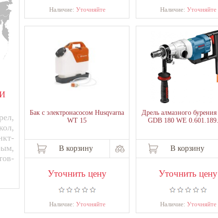
Наличие:
Уточняйте
Наличие:
Уточняйте
И
Бак с электронасосом Husqvarna
Дрель алмазного бурения
ел,
WT 15
GDB 180 WE 0.601.189
кол,
нкт-
рым,
В корзину
В корзину
тов-
Уточнить цену
Уточнить цену
Наличие:
Уточняйте
Наличие:
Уточняйте