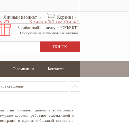
Личный кабинет
Корзина
Хочешь автомобиль?
Зарабатывай на мечту с "ОБЪЕКТ"
Обслуживание корпоративных клиентов
О компании
Контакты
ное сверление
верстий большого диаметра в бетонных,
режущие коронки работают эффективней и
росверлить отверстия с большой точностью.
вной пыли, поэтому можно работать в жилих