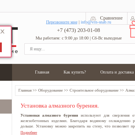
Сравнение
Перезвоните мне
|
info@vrn-snab.ru
+7 (473) 203-01-08
Мы работаем: с 9:00 до 18:00 | Сб-Вс выходные
Главная
Как купить?
Оплата и доставка
Главная
Оборудование
Строительное оборудование
Алмаз
Установка алмазного бурения.
Установки алмазного бурения
используют для сверления от
железобетонных изделиях. Благодаря водяному охлаждению 
дольше. Установку можно закрепить на стену, что позволяет п
Использование воды значительно уменьшает количество абрази
Подробнее