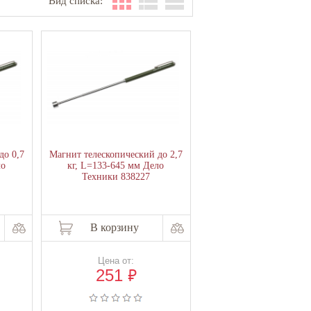
Вид списка:
до 0,7
Магнит телескопический до 2,7
ло
кг, L=133-645 мм Дело
Техники 838227
В корзину
Цена от:
₽
251