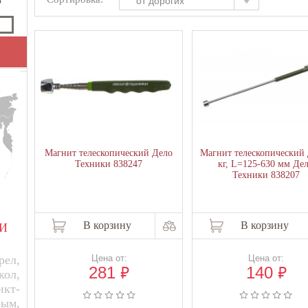
от дорогих
₽
Магнит телескопический Дело
Магнит телескопический 
Техники 838247
кг, L=125-630 мм Де
Техники 838207
В корзину
В корзину
И
ел,
Цена от:
Цена от:
₽
₽
281
140
кол,
нкт-
рым,