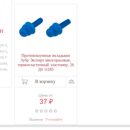
И
ел,
кол,
Противошумные вкладыши
нкт-
Зубр Эксперт многоразовые,
рым,
термопластичный эластомер, 26
тов-
Дб 11185
В корзину
Цена от:
₽
37
Наличие:
Уточняйте