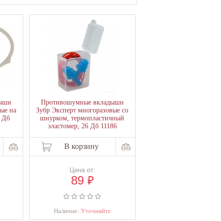
ыши
Противошумные вкладыши
ые на
Зубр Эксперт многоразовые со
4 Дб
шнурком, термопластичный
эластомер, 26 Дб 11186
В корзину
Цена от:
₽
89
Наличие:
Уточняйте