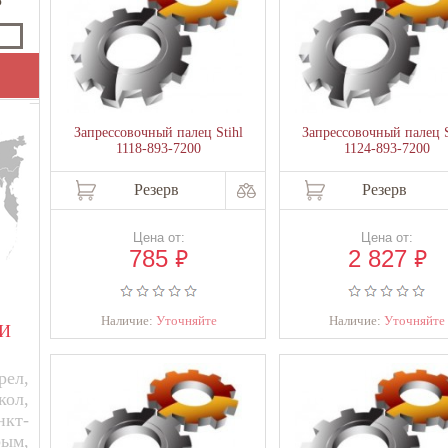
₽
Запрессовочный палец Stihl
Запрессовочный палец S
1118-893-7200
1124-893-7200
Резерв
Резерв
Цена от:
Цена от:
₽
₽
785
2 827
Наличие:
Уточняйте
Наличие:
Уточняйте
И
ел,
кол,
нкт-
рым,