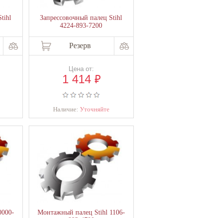
tihl
Запрессовочный палец Stihl
4224-893-7200
Резерв
Цена от:
₽
1 414
Наличие:
Уточняйте
0000-
Монтажный палец Stihl 1106-