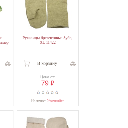
ые
Рукавицы брезентовые Зубр,
азмер
XL 11422
В корзину
Цена от:
₽
79
Наличие:
Уточняйте