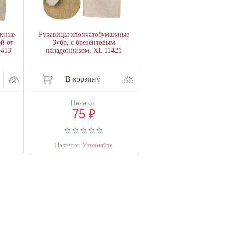
жные
Рукавицы хлопчатобумажные
ой от
Зубр, с брезентовым
1413
наладонником, XL 11421
В корзину
Цена от:
₽
75
Наличие:
Уточняйте