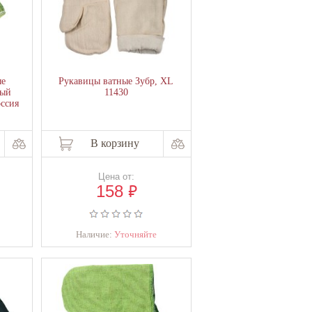
ые
Рукавицы ватные Зубр, XL
ный
11430
оссия
В корзину
Цена от:
₽
158
Наличие:
Уточняйте