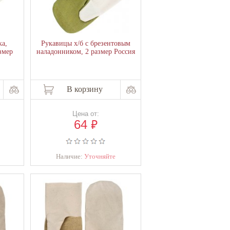
а,
Рукавицы х/б с брезентовым
змер
наладонником, 2 размер Россия
В корзину
Цена от:
₽
64
Наличие:
Уточняйте