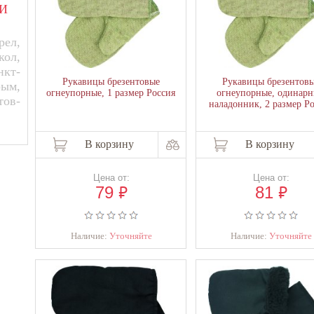
И
ел,
кол,
нкт-
Рукавицы брезентовые
Рукавицы брезентов
рым,
огнеупорные, 1 размер Россия
огнеупорные, одинар
тов-
наладонник, 2 размер Р
В корзину
В корзину
Цена от:
Цена от:
₽
₽
79
81
Наличие:
Уточняйте
Наличие:
Уточняйте