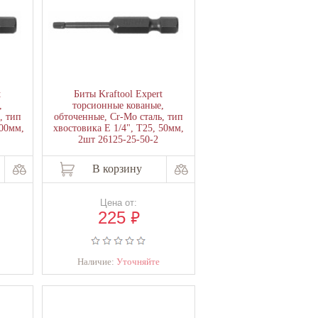
t
Биты Kraftool Expert
,
торсионные кованые,
, тип
обточенные, Cr-Mo сталь, тип
100мм,
хвостовика E 1/4", Т25, 50мм,
2шт 26125-25-50-2
В корзину
Цена от:
₽
225
Наличие:
Уточняйте