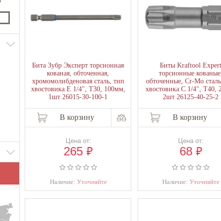
₽
Бита Зубр Эксперт торсионная
Биты Kraftool Exper
кованая, обточенная,
торсионные кованые
хромомолибденовая сталь, тип
обточенные, Cr-Mo сталь
хвостовика E 1/4", T30, 100мм,
хвостовика C 1/4", Т40, 
1шт 26015-30-100-1
2шт 26125-40-25-2
В корзину
В корзину
Цена от:
Цена от:
₽
₽
265
68
Наличие:
Уточняйте
Наличие:
Уточняйте