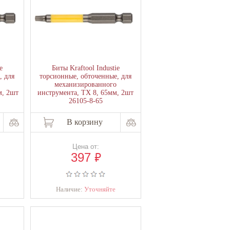
e
Биты Kraftool Industie
, для
торсионные, обточенные, для
механизированного
м, 2шт
инструмента, TX 8, 65мм, 2шт
26105-8-65
В корзину
Цена от:
₽
397
Наличие:
Уточняйте