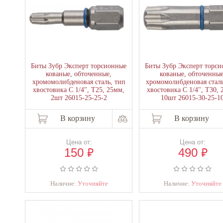
Биты Зубр Эксперт торсионные
Биты Зубр Эксперт торс
кованые, обточенные,
кованые, обточенные
хромомолибденовая сталь, тип
хромомолибденовая сталь
хвостовика C 1/4", T25, 25мм,
хвостовика C 1/4", T30, 
2шт 26015-25-25-2
10шт 26015-30-25-1
В корзину
В корзину
Цена от:
Цена от:
₽
₽
150
490
Наличие:
Уточняйте
Наличие:
Уточняйте