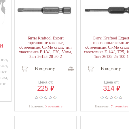
Биты Kraftool Expert
Биты Kraftool Exper
торсионные кованые,
торсионные кованые
И
обточенные, Cr-Mo сталь, тип
обточенные, Cr-Mo сталь
хвостовика E 1/4", Т20, 50мм,
хвостовика E 1/4", Т25, 
2шт 26125-20-50-2
1шт 26125-25-100-1
ел,
кол,
В корзину
В корзину
нкт-
рым,
Цена от:
Цена от:
тов-
₽
₽
225
314
Наличие:
Уточняйте
Наличие:
Уточняйте