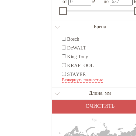
₽
от
до
Бренд
Bosch
DeWALT
King Tony
KRAFTOOL
STAYER
Развернуть полностью
Дело Техники
Зубр
Длина, мм
ОЧИСТИТЬ