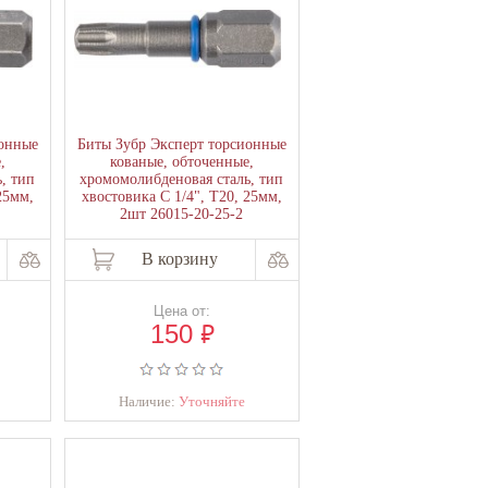
ионные
Биты Зубр Эксперт торсионные
,
кованые, обточенные,
, тип
хромомолибденовая сталь, тип
25мм,
хвостовика C 1/4", T20, 25мм,
2шт 26015-20-25-2
В корзину
Цена от:
₽
150
Наличие:
Уточняйте