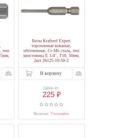
t
Биты Kraftool Expert
,
торсионные кованые,
, тип
обточенные, Cr-Mo сталь, тип
25мм,
хвостовика E 1/4", Т10, 50мм,
2шт 26125-10-50-2
В корзину
Цена от:
₽
225
Наличие:
Уточняйте