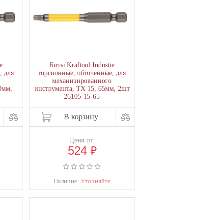
e
Биты Kraftool Industie
, для
торсионные, обточенные, для
механизированного
0мм,
инструмента, TX 15, 65мм, 2шт
26105-15-65
В корзину
Цена от:
₽
524
Наличие:
Уточняйте