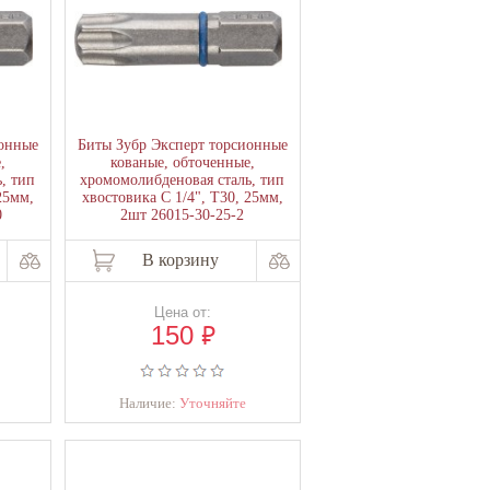
ионные
Биты Зубр Эксперт торсионные
,
кованые, обточенные,
, тип
хромомолибденовая сталь, тип
25мм,
хвостовика C 1/4", T30, 25мм,
0
2шт 26015-30-25-2
В корзину
Цена от:
₽
150
Наличие:
Уточняйте