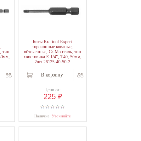
t
Биты Kraftool Expert
,
торсионные кованые,
, тип
обточенные, Cr-Mo сталь, тип
50мм,
хвостовика E 1/4", Т40, 50мм,
2шт 26125-40-50-2
В корзину
Цена от:
₽
225
Наличие:
Уточняйте