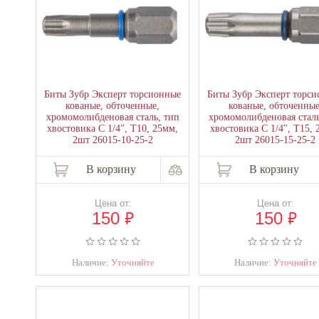
Биты Зубр Эксперт торсионные
Биты Зубр Эксперт торс
кованые, обточенные,
кованые, обточенные
хромомолибденовая сталь, тип
хромомолибденовая сталь
хвостовика C 1/4", T10, 25мм,
хвостовика C 1/4", T15, 
2шт 26015-10-25-2
2шт 26015-15-25-2
В корзину
В корзину
Цена от:
Цена от:
₽
₽
150
150
Наличие:
Уточняйте
Наличие:
Уточняйте