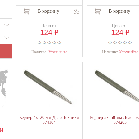
Острие инструмента имеет заточку под углом от 30 до 75 градусов
В корзину
В корзину
45 градусов, применяется при выполнении центрирования окружн
с углом 90 градусов оптимально подходит для сверла. Для про
инструментальная сталь. Длина инструмента и диаметр рабочей 
Цена от:
Цена от:
₽
₽
124
124
продаже имеются самые разные инструменты, простые в исполь
держать в руке, а качество материала позволяет им долго не тупить
Наличие:
Уточняйте
Наличие:
Уточняйте
Кернер 4х120 мм Дело Техники
Кернер 5х150 мм Дело Т
374104
374205
И