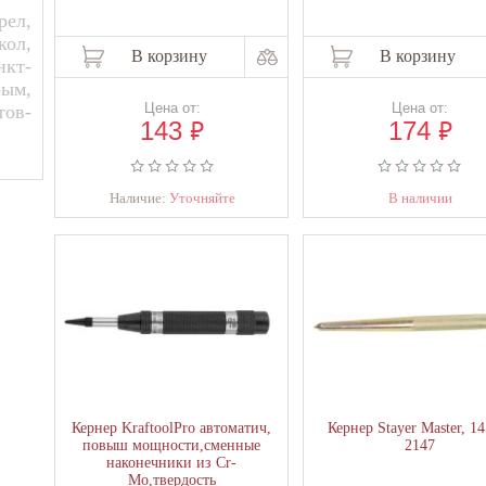
ел,
кол,
В корзину
В корзину
нкт-
рым,
Цена от:
Цена от:
тов-
₽
₽
143
174
Наличие:
Уточняйте
В наличии
Кернер KraftoolPro автоматич,
Кернер Stayer Master, 1
повыш мощности,сменные
2147
наконечники из Cr-
Mo,твердость