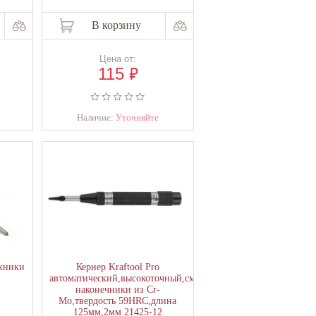
. Выемка, полученная от инструмента с углом
В корзину
остей. Более широкая выемка от инструмента
изводства керна используется качественная
части зависит от предназначения. Сегодня в
Цена от:
₽
115
зовании и эффективные в работе. Их удобно
ся.
Наличие:
Уточняйте
ехники
Кернер Kraftool Pro
автоматический,высокоточный,сменные
наконечники из Cr-
Mo,твердость 59HRC,длина
125мм,2мм 21425-12