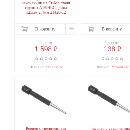
наконечник из Cr-Mo стали
группы А,59HRC,длина
125мм,2,4мм 21420-12
В корзину
В корзину
Цена от:
Цена от:
₽
₽
1 598
138
Наличие:
Уточняйте
Наличие:
Уточняйте
Кернер с увеличенным
Кернер с увеличенн