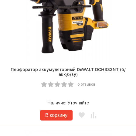
Перфоратор аккумуляторный DeWALT DCH333NT (б/
акк;б/зу)
0 отзывов
Наличие:
Уточняйте
В корзину