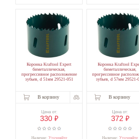
Коронка Kraftool Expert
Коронка Kraftool Expe
биметаллическая,
биметаллическая,
прогрессивное расположение
прогрессивное располо
зубьев, d 51мм 29521-051
зубьев, d 57мм 29521-
В корзину
В корзину
Цена от:
Цена от:
₽
₽
330
372
Наличие:
Уточняйте
Наличие:
Уточняйте