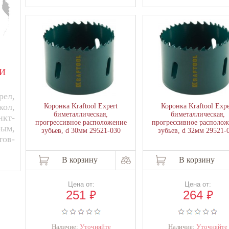
И
ел,
кол,
Коронка Kraftool Expert
Коронка Kraftool Expe
биметаллическая,
биметаллическая,
нкт-
прогрессивное расположение
прогрессивное располо
рым,
зубьев, d 30мм 29521-030
зубьев, d 32мм 29521-
тов-
В корзину
В корзину
Цена от:
Цена от:
₽
₽
251
264
Наличие:
Уточняйте
Наличие:
Уточняйте