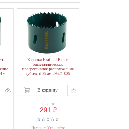
rt
Коронка Kraftool Expert
биметаллическая,
жение
прогрессивное расположение
019
зубьев, d 29мм 29521-029
В корзину
Цена от:
₽
291
Наличие:
Уточняйте