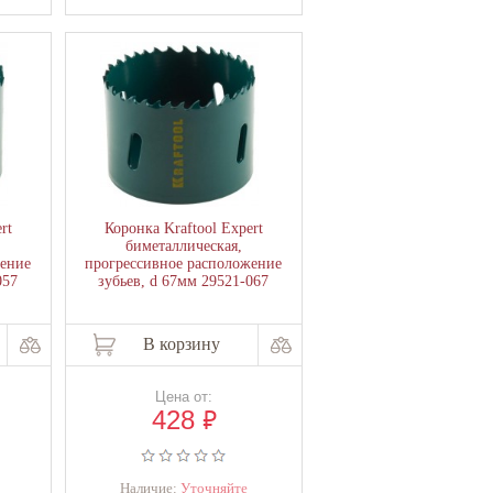
rt
Коронка Kraftool Expert
биметаллическая,
жение
прогрессивное расположение
057
зубьев, d 67мм 29521-067
В корзину
Цена от:
₽
428
Наличие:
Уточняйте