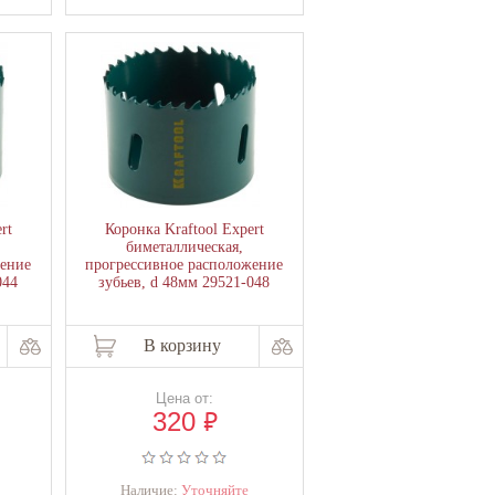
rt
Коронка Kraftool Expert
биметаллическая,
жение
прогрессивное расположение
044
зубьев, d 48мм 29521-048
В корзину
Цена от:
₽
320
Наличие:
Уточняйте