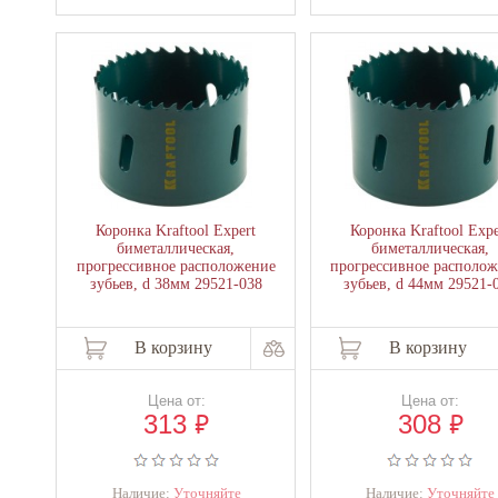
Коронка Kraftool Expert
Коронка Kraftool Expe
биметаллическая,
биметаллическая,
прогрессивное расположение
прогрессивное располо
зубьев, d 38мм 29521-038
зубьев, d 44мм 29521-
В корзину
В корзину
Цена от:
Цена от:
₽
₽
313
308
Наличие:
Уточняйте
Наличие:
Уточняйте