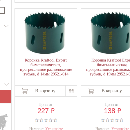
₽
Коронка Kraftool Expert
Коронка Kraftool Expe
биметаллическая,
биметаллическая,
прогрессивное расположение
прогрессивное располо
зубьев, d 14мм 29521-014
зубьев, d 19мм 29521-
В корзину
В корзину
Цена от:
Цена от:
₽
₽
227
138
Наличие:
Уточняйте
Наличие:
Уточняйте