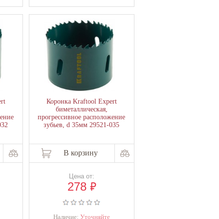
rt
Коронка Kraftool Expert
биметаллическая,
жение
прогрессивное расположение
032
зубьев, d 35мм 29521-035
В корзину
Цена от:
₽
278
Наличие:
Уточняйте