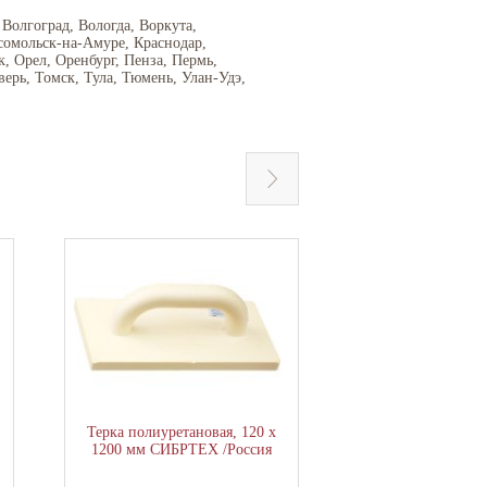
 Волгоград, Вологда, Воркута,
сомольск-на-Амуре, Краснодар,
 Орел, Оренбург, Пенза, Пермь,
верь, Томск, Тула, Тюмень, Улан-Удэ,
Терка полиуретановая, 120 х
Диск пильный St
1200 мм СИБРТЕХ /Россия
OPTI-Line по
185х20мм, 30Т 36