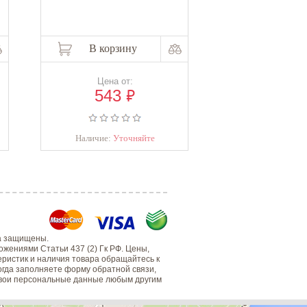
В корзину
В корзи
Цена от:
Цена о
₽
543
543
Наличие:
Уточняйте
В налич
а защищены.
жениями Статьи 437 (2) Гк РФ. Цены,
еристик и наличия товара обращайтесь к
когда заполняете форму обратной связи,
 свои персональные данные любым другим