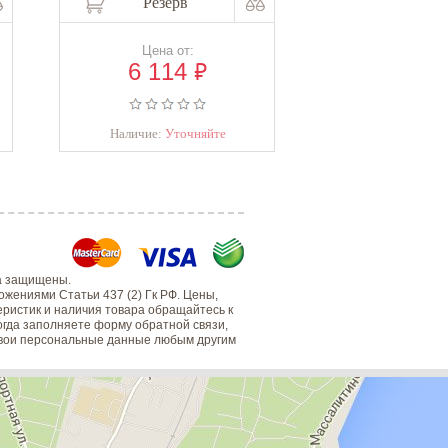
Резерв
Резер
Цена от:
Цена о
₽
6 114
6 11
Наличие:
Уточняйте
Наличие:
Уто
а защищены.
жениями Статьи 437 (2) Гк РФ. Цены,
еристик и наличия товара обращайтесь к
когда заполняете форму обратной связи,
 свои персональные данные любым другим