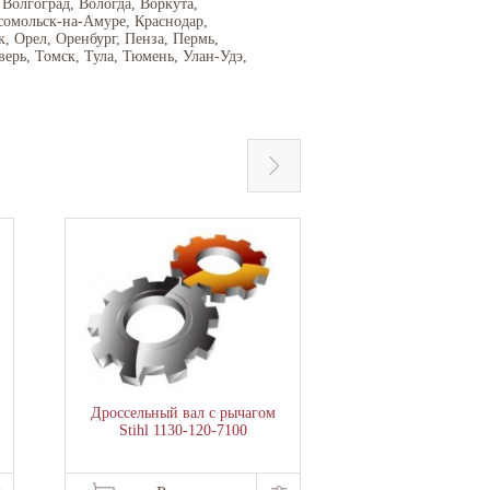
 Волгоград, Вологда, Воркута,
сомольск-на-Амуре, Краснодар,
 Орел, Оренбург, Пенза, Пермь,
верь, Томск, Тула, Тюмень, Улан-Удэ,
Дроссельный вал с рычагом
Защитный щиток 
Stihl 1130-120-7100
717-19