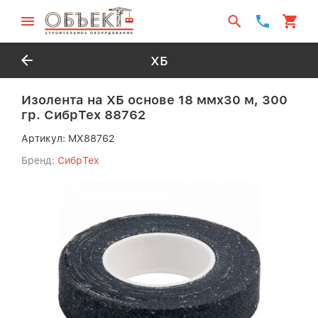
ХБ
Изолента на ХБ основе 18 ммх30 м, 300
гр. СибрТех 88762
Артикул:
MX88762
Бренд:
СибрТех