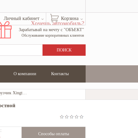
Личный кабинет
Корзина
Хочешь автомобиль?
Зарабатывай на мечту с "ОБЪЕКТ"
Обслуживание корпоративных клиентов
О компании
Контакты
Фронтальный погрузчик Xingtai FEL-250KS челюстной
юстной
:
Способы оплаты
Ж