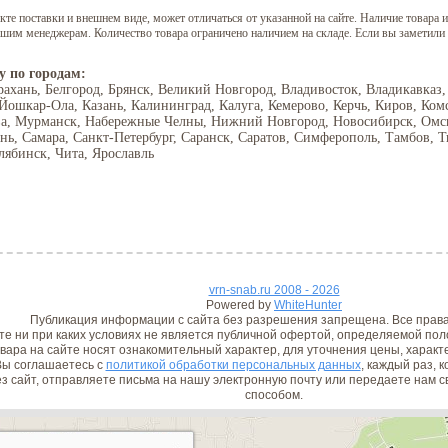
е поставки и внешнем виде, может отличаться от указанной на сайте. Наличие товара и
нашим менеджерам. Количество товара ограничено наличием на складе. Если вы заметили
у по городам:
рахань, Белгород, Брянск, Великий Новгород, Владивосток, Владикавказ,
 Йошкар-Ола, Казань, Калининград, Калуга, Кемерово, Керчь, Киров, Ком
ва, Мурманск, Набережные Челны, Нижний Новгород, Новосибирск, Омск,
ань, Самара, Санкт-Петербург, Саранск, Саратов, Симферополь, Тамбов, Т
лябинск, Чита, Ярославль
vrn-snab.ru 2008 - 2026
Powered by
WhiteHunter
Публикация информации с сайта без разрешения запрещена. Все прав
е ни при каких условиях не является публичной офертой, определяемой поло
вара на сайте носят ознакомительный характер, для уточнения цены, характ
ы соглашаетесь с
политикой обработки персональных данных
, каждый раз, 
з сайт, отправляете письма на нашу электронную почту или передаете нам
способом.