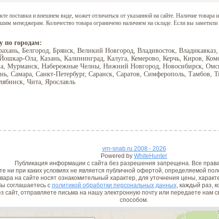
е поставки и внешнем виде, может отличаться от указанной на сайте. Наличие товара и
нашим менеджерам. Количество товара ограничено наличием на складе. Если вы заметили
у по городам:
рахань, Белгород, Брянск, Великий Новгород, Владивосток, Владикавказ,
 Йошкар-Ола, Казань, Калининград, Калуга, Кемерово, Керчь, Киров, Ком
ва, Мурманск, Набережные Челны, Нижний Новгород, Новосибирск, Омск,
ань, Самара, Санкт-Петербург, Саранск, Саратов, Симферополь, Тамбов, Т
лябинск, Чита, Ярославль
vrn-snab.ru 2008 - 2026
Powered by
WhiteHunter
Публикация информации с сайта без разрешения запрещена. Все прав
е ни при каких условиях не является публичной офертой, определяемой поло
вара на сайте носят ознакомительный характер, для уточнения цены, характ
ы соглашаетесь с
политикой обработки персональных данных
, каждый раз, 
з сайт, отправляете письма на нашу электронную почту или передаете нам
способом.