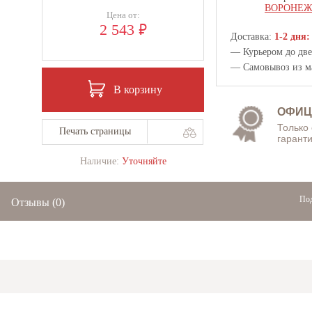
ВОРОНЕ
Цена от:
₽
2 543
Доставка:
1-2 дня:
— Курьером до двер
— Самовывоз из
м
В корзину
ОФИЦ
Только
Печать страницы
гаранти
Наличие:
Уточняйте
Под
Отзывы
(0)