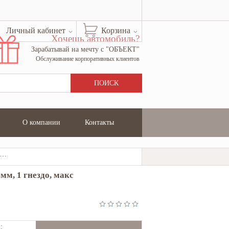
Личный кабинет
Корзина
Хочешь автомобиль?
Зарабатывай на мечту с "ОБЪЕКТ"
Обслуживание корпоративных клиентов
О компании
Контакты
тель Зубр Мастер на катушке, ПВС 2х1кв мм, 1 гнездо, макс мощн 2200Вт, 50м 55075-50
мм, 1 гнездо, макс
: