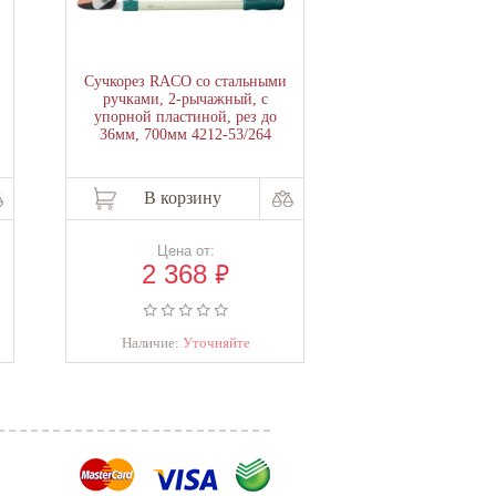
Сучкорез RACO со стальными
Сучкорез PATRI
ручками, 2-рычажный, с
упорной пластиной, рез до
36мм, 700мм 4212-53/264
В корзину
В корзи
Цена от:
Цена о
₽
2 368
2 11
Наличие:
Уточняйте
Наличие:
Уто