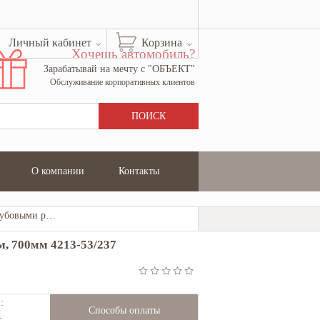
Личный кабинет
Корзина
Хочешь автомобиль?
Зарабатывай на мечту с "ОБЪЕКТ"
Обслуживание корпоративных клиентов
О компании
Контакты
Сучкорез RACO с дубовыми ручками, рез до 30мм, 700мм 4213-53/237
, 700мм 4213-53/237
:
Способы оплаты
Ж