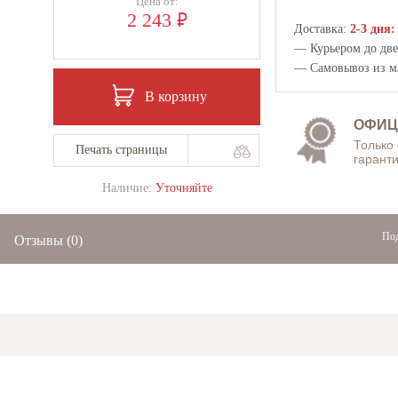
Цена от:
₽
2 243
Доставка:
2-3 дня:
— Курьером до двер
— Самовывоз из
м
В корзину
ОФИЦ
Только
Печать страницы
гаранти
Наличие:
Уточняйте
Под
Отзывы
(0)