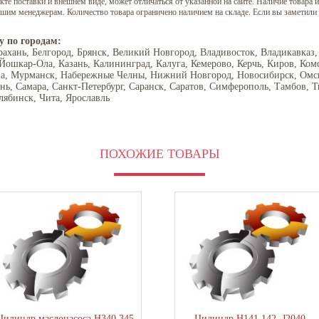
е поставки и внешнем виде, может отличаться от указанной на сайте. Наличие товара и
нашим менеджерам. Количество товара ограничено наличием на складе. Если вы заметили
у по городам:
рахань, Белгород, Брянск, Великий Новгород, Владивосток, Владикавказ,
 Йошкар-Ола, Казань, Калининград, Калуга, Кемерово, Керчь, Киров, Ком
ва, Мурманск, Набережные Челны, Нижний Новгород, Новосибирск, Омск,
ань, Самара, Санкт-Петербург, Саранск, Саратов, Симферополь, Тамбов, Т
лябинск, Чита, Ярославль
ПОХОЖИЕ ТОВАРЫ
Цилиндр маслонасоса Н340,345
Цилиндр Н141,142, J2040,