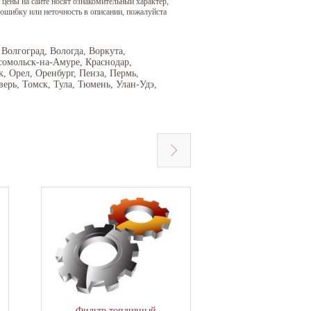
 цены на сайте носят ознакомительный характер,
 ошибку или неточность в описании, пожалуйста
 Волгоград, Вологда, Воркута,
сомольск-на-Амуре, Краснодар,
 Орел, Оренбург, Пенза, Пермь,
верь, Томск, Тула, Тюмень, Улан-Удэ,
Фильтр топливный
Фильтр воз