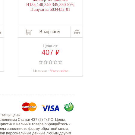
Н135,140,340,345,350-576,
Н445,445e,450,450
Husqvarna 5034432-01
Husqvarna 54
В корзину
В корзи
Цена от:
Уточнить
₽
407
Наличие:
Уто
Наличие:
Уточняйте
а защищены.
жениями Статьи 437 (2) Гк РФ. Цены,
еристик и наличия товара обращайтесь к
когда заполняете форму обратной связи,
 свои персональные данные любым другим