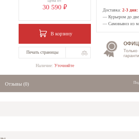
Цена от:
₽
30 590
Доставка:
2-3 дня:
— Курьером до двер
— Самовывоз из
м
В корзину
ОФИЦ
Только
Печать страницы
гаранти
Наличие:
Уточняйте
Под
Отзывы
(0)
езы