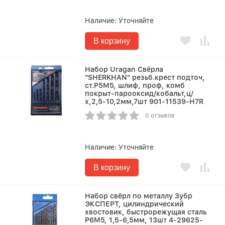
Наличие:
Уточняйте
В корзину
Набор Uragan Свёрла
"SHERKHAN" резьб.крест подточ,
ст.Р5М5, шлиф, проф, комб
покрыт-парооксид/кобальт,ц/
х,2,5-10,2мм,7шт 901-11539-H7R
0 отзывов
Наличие:
Уточняйте
В корзину
Набор свёрл по металлу Зубр
ЭКСПЕРТ, цилиндрический
хвостовик, быстрорежущая сталь
Р6М5, 1,5-6,5мм, 13шт 4-29625-