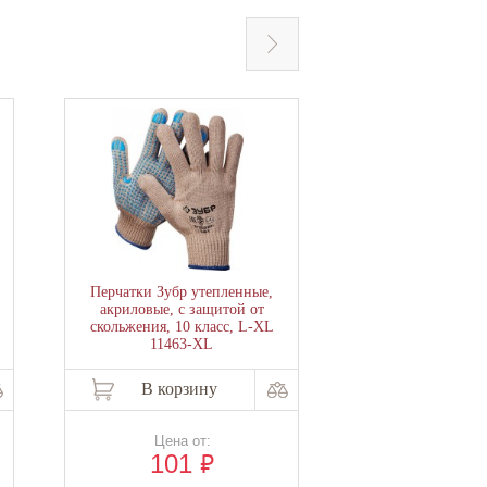
Перчатки Зубр утепленные,
Шнек для грунта 
акриловые, с защитой от
300 однозахо
скольжения, 10 класс, L-XL
пос=20мм, D=300
11463-XL
01.003.0
В корзину
В корзи
Цена от:
Цена о
₽
101
3 65