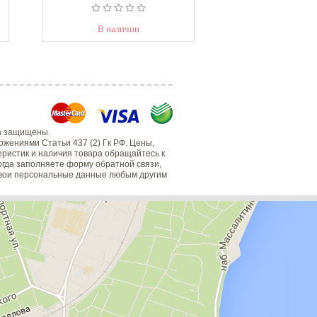
Б
В наличии
В налич
а защищены.
жениями Статьи 437 (2) Гк РФ. Цены,
еристик и наличия товара обращайтесь к
когда заполняете форму обратной связи,
 свои персональные данные любым другим