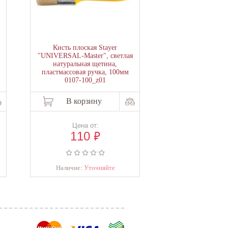
Кисть плоская Stayer
Кисть плоская St
,
"UNIVERSAL-Master", светлая
Aqua для водноди
натуральная щетина,
и акриловых ЛКМ
пластмассовая ручка, 100мм
щетина, дерев
0107-100_z01
2"/50мм 010
В корзину
В корзи
Цена от:
Цена о
₽
110
110
Наличие:
Уточняйте
Наличие:
Уто