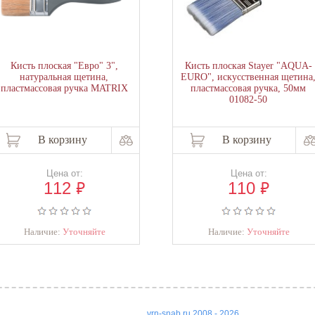
Кисть плоская "Евро" 3",
Кисть плоская Stayer "AQUA-
натуральная щетина,
EURO", искусственная щетина
пластмассовая ручка MATRIX
пластмассовая ручка, 50мм
01082-50
В корзину
В корзину
Цена от:
Цена от:
₽
₽
112
110
Наличие:
Уточняйте
Наличие:
Уточняйте
vrn-snab.ru 2008 - 2026