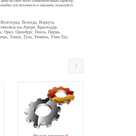
 цены на сайте носят ознакомительный характер,
 ошибку или неточность в описании, пожалуйста
 Волгоград, Вологда, Воркута,
сомольск-на-Амуре, Краснодар,
 Орел, Оренбург, Пенза, Пермь,
верь, Томск, Тула, Тюмень, Улан-Удэ,
Фильтр топливный
Фильтр воз