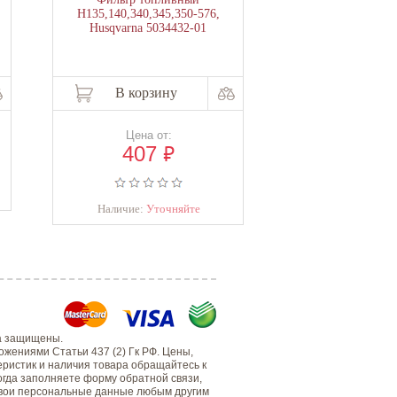
Н135,140,340,345,350-576,
Н445,445e,450,450
Husqvarna 5034432-01
Husqvarna 54
В корзину
В корзи
Цена от:
Уточнить
₽
407
Наличие:
Уто
Наличие:
Уточняйте
а защищены.
жениями Статьи 437 (2) Гк РФ. Цены,
еристик и наличия товара обращайтесь к
когда заполняете форму обратной связи,
 свои персональные данные любым другим