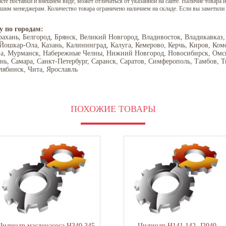
е поставки и внешнем виде, может отличаться от указанной на сайте. Наличие товара и
нашим менеджерам. Количество товара ограничено наличием на складе. Если вы заметили
у по городам:
рахань, Белгород, Брянск, Великий Новгород, Владивосток, Владикавказ,
 Йошкар-Ола, Казань, Калининград, Калуга, Кемерово, Керчь, Киров, Ком
ва, Мурманск, Набережные Челны, Нижний Новгород, Новосибирск, Омск,
ань, Самара, Санкт-Петербург, Саранск, Саратов, Симферополь, Тамбов, Т
лябинск, Чита, Ярославль
ПОХОЖИЕ ТОВАРЫ
Цилиндр маслонасоса Н340,345
Цилиндр Н141,142, J2040,