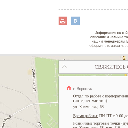
Информация на сайт
описание и наличие то
нашим менеджерам. В
оформляете заказ чере
СВЯЖИТЕСЬ 
г. Воронеж
Отдел по работе с корпоратив
(интернет-магазин):
ул. Холмистая, 68
Время работы:
ПН-ПТ с 9-00 до
Розничные торговые точки (пун
ул. Холмистая, 68, пав. 110