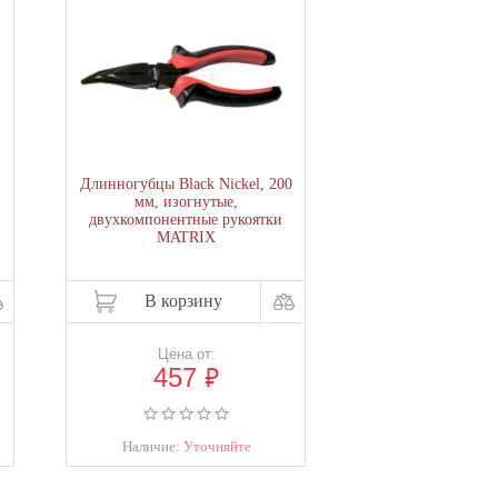
Длинногубцы Black Nickel, 200
Длинногубцы PA
мм, изогнутые,
160N
двухкомпонентные рукоятки
MATRIX
В корзину
В корзи
Цена от:
Цена о
₽
457
454
Наличие:
Уточняйте
В налич