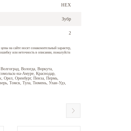
HEX
Зубр
2
 цены на сайте носят ознакомительный характер,
 ошибку или неточность в описании, пожалуйста
 Волгоград, Вологда, Воркута,
сомольск-на-Амуре, Краснодар,
 Орел, Оренбург, Пенза, Пермь,
верь, Томск, Тула, Тюмень, Улан-Удэ,