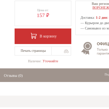
Ваш регион
ВОРОНЕ
Цена от:
₽
157
Доставка:
1-2 дня:
— Курьером до двер
— Самовывоз из
м
В корзину
ОФИЦ
Только
Печать страницы
гаранти
Наличие:
Уточняйте
Под
Отзывы
(0)